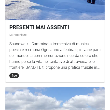
PRESENTI MAI ASSENTI
Montgenèvre
Soundwalk | Camminata immersiva di musica,
poesia e memoria Ogni anno a febbraio, in varie parti
del mondo, la commemor-azione ricorda coloro che
hanno perso la vita nel tentativo di attraversare le
frontiere. BANDITE ti propone una pratica fruibile in
qualsiasi momento, anche collettivamente, il cui
free
invito è quello di mettersi in una dimensione di
ascolto attivo ma silenzioso. Una camminata
immersiva in cui suoni, canti e poesia
accompagneranno i tuoi passi lungo le montagne
che sono tappa di rotte migratorie complesse e
pericolose, percorse da migliaia di persone.