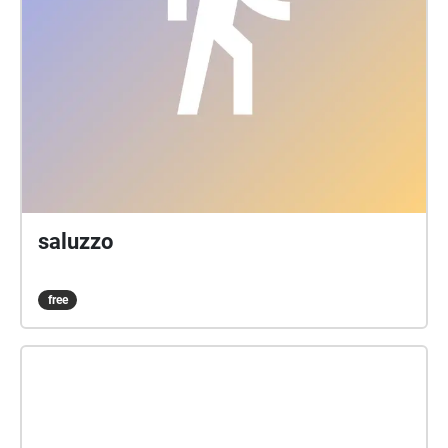
saluzzo
free