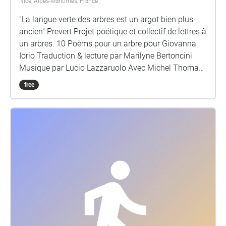
Nice, Alpes-Maritimes, France
"La langue verte des arbres est un argot bien plus
ancien" Prevert Projet poétique et collectif de lettres à
un arbres. 10 Poèms pour un arbre pour Giovanna
Iorio Traduction & lecture par Marilyne Bertoncini
Musique par Lucio Lazzaruolo Avec Michel Thomas
Vieulle (Place du Pin) Ile Eniger (La Place Garibaldi)
free
Colette Daviles Estinés (Place Pellegrini) Ho Da Hili
(Rue de Foresta) Marilyne Bertoncini (Lycée
Massena)