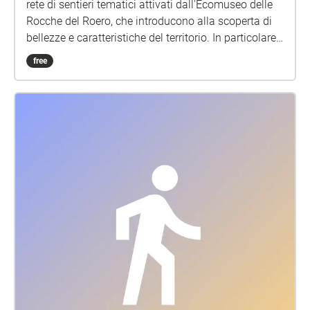
rete di sentieri tematici attivati dall'Ecomuseo delle
Rocche del Roero, che introducono alla scoperta di
bellezze e caratteristiche del territorio. In particolare
il Sentiero del Tasso passa vicino alle vigne che noi
free
dell'azienda vitivinicola Patrunet coltiviamo sul
territorio di Vezza d'Alba: https://www.patrunet.it
Abbiamo quindi pensato di arricchire l'esperienza di
chi passa a trovarci o si imbatte lungo il sentiero nei
nostri vitigni. Suoni e parole accompagnano a un
livello più profondo e autentico di contatto con
quello che significa per noi vivere in questi luoghi,
lavorarci, custodirli.