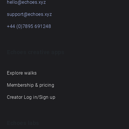
hello@echoes.xyz
support@echoes.xyz
+44 (0)7895 691248
Echoes creative apps
Explore walks
Membership & pricing
Creator Log in/Sign up
Echoes labs