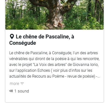
Le chêne de Pascaline, à
Conségude
Le chêne de Pascaline, à Conségude, l'un des arbres
vénérables qui diront de la poésie à qui les rencontre,
avec le projet "La Voix des arbres" de Giovanna Iorio,
sur l'application Echoes ( voir plus d'infos sur les
actualités de Recours au Poème - revue de poésie) -
Merci à Michel Thomas Vieulle de nous avoir permis
more
de le géolocaliser - il est le 4ème arbre remarquable
1 sound
doté de voix sur les Alpes Maritimes.