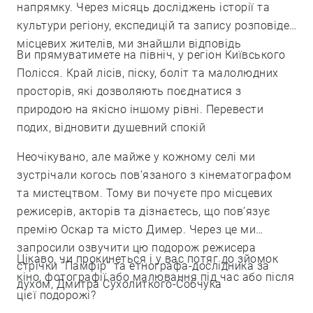
напрямку. Через місяць досліджень історії та
культури регіону, експедицій та запису розповідей
місцевих жителів, ми знайшли відповідь
Ви прямуватимете на північ, у регіон Київського
Полісся. Край лісів, піску, боліт та малолюдних
просторів, які дозволяють поєднатися з
природою на якісно іншому рівні. Перевести
подих, відновити душевний спокій
Неочікувано, але майже у кожному селі ми
зустрічали когось пов’язаного з кінематографом
та мистецтвом. Тому ви почуєте про місцевих
режисерів, акторів та дізнаєтесь, що пов’язує
премію Оскар та місто Димер. Через це ми
запросили озвучити цю подорож режисера
Цікаво, чи прокинеться і у вас потяг до зйомок
стрічки “Памфір” та етнографа-дослідника за
кіно, фотографії або малювання під час або після
духом, Дмитра Сухолиткого-Собчука
цієї подорожі?