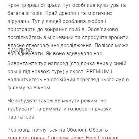
Крім природної краси, тут особлива культура та
багата історія. Край древлян та містичних
вірувань. Тут у людей особлива любов і
пристрасть до збирання грибів. Обов’язково
поспілкуйтесь з місцевими та спробуйте зробити
власне етнографічне дослідження. Полісся може
ВАЖЛИВО!
вас здивувати. Як воно здивувало нас
Завантажте тур наперед (стрілочка вниз у синій
рамці під назвою туру) у якості PREMIUM і
налаштуйтесь на спокійний перегляд цього аудіо-
фільму за вікном
Не забудьте також ввімкнути режим "не
турбувати" та вимкнути голосові підказки
навігатора
Розповіді почнуться на Оболоні. Оберіть
маршрут понад Дніпром: через Нові Петрівці,