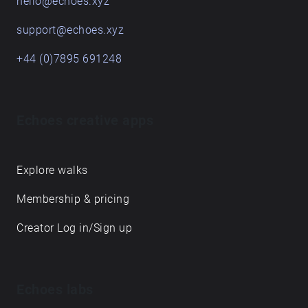
hello@echoes.xyz
support@echoes.xyz
+44 (0)7895 691248
Echoes creative apps
Explore walks
Membership & pricing
Creator Log in/Sign up
Echoes labs