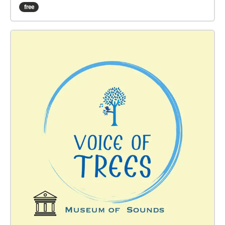
pensata specialmente per il Parco Riviera d’Ulisse,
free
genera il percorso “Voice of Trees under the Stars”
“La voce degli Alberi…sotto le Stelle” negli
straordinari siti di Sentiero di Ulisse – Sperlonga
Monte Orlando – Gaeta Parco di Gianola - Formia
Torre Quadrata Monte d’Oro - Scauri Poesie d'amore
per un albero di Giovanna Iorio Voce: Barbara
Marchand Musiche di Lucio Lazzaruolo Amando
Amando Rossella Tempesta, poeta – voce recitante
Caterina Bono- Maestro di Violino Vincenzo Zenobio
– Maestro di Clarinetto e Fisarmonica Poeti italiani
del Novecento dalla Poetry Sound Library Poeti
contemporanei italiani
https://thevoiceoftrees.weebly.com/