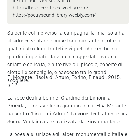
installation. Website & Info:
https://thevoiceoftrees.weebly.com/
https://poetrysoundlibrary.weebly.com/
Su per le colline verso la campagna, la mia isola ha
straducce solitarie chiuse fra i muri antichi, oltre i
quali si stendono frutteti e vigneti che sembrano
giardini imperiali. Ha varie spiagge dalla sabbia
chiara e delicata, e altre rive più piccole, coperte di
ciottoli e conchiglie, e nascoste tra le grandi
E. Morante, L’isola di Arturo, Torino, Einaudi, 2015,
scogliere.
p.12
La voce degli alberi nel Giardino dei Limoni, a
Procida, il meraviglioso giardino in cui Elsa Morante
ha scritto "L'isola di Arturo". La voce degli alberi è una
Sound Walk ideata e realizzata da Giovanna Iorio.
La poesia si unisce agli alberi monumentali d'Italia e