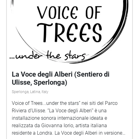
parole. Un accurato lavoro di recupero e montaggio
di Giovanna Iorio e Lucio Lazzaruolo, con tracce
recuperate da Archivi e montate su un percorso
sonoro che è memoria emozionante, ritorno della
voce di un poeta nei luoghi che hanno ispirato la sua
poesia. Foto storiche di Salerno di autori vari dal
web.
La Voce degli Alberi (Sentiero di
Ulisse, Sperlonga)
Sperlonga, Latina, Italy
Voice of Trees...under the stars” nei siti del Parco
Riviera d’Ulisse. “La Voce degli Alberi” è una
installazione sonora internazionale ideata e
realizzata da Giovanna Iorio, artista italiana
residente a Londra. La Voce degli Alberi in versione