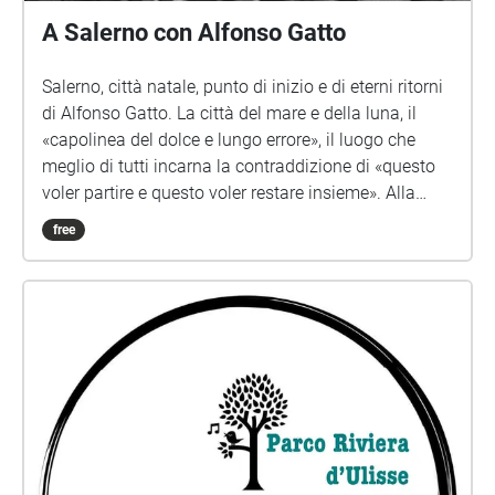
A Salerno con Alfonso Gatto
Salerno, città natale, punto di inizio e di eterni ritorni
di Alfonso Gatto. La città del mare e della luna, il
«capolinea del dolce e lungo errore», il luogo che
meglio di tutti incarna la contraddizione di «questo
voler partire e questo voler restare insieme». Alla
Salerno di Gatto, ai luoghi sussurrati nell'orecchio
free
della poesia, a quelli divertiti nelle pagine di prosa, a
quelli accarezzati mille e mille volte con l'incedere
sereno del passo che ritrova la radice, la sound artist
Giovanna Iorio in collaborazione con Lucio
Lazzaruolo e la Fondazione Gatto dedica la prima
passeggiata del progetto "Passeggiate sonore" . Ad
accompagnarvi nei vicoli di cieli stretti e azzurri,
rigattieri, belle donne, strade impervie, barbieri, è
proprio la voce di Alfonso Gatto. Una guida
eccezionale dunque, che torna a parlarvi con le sue