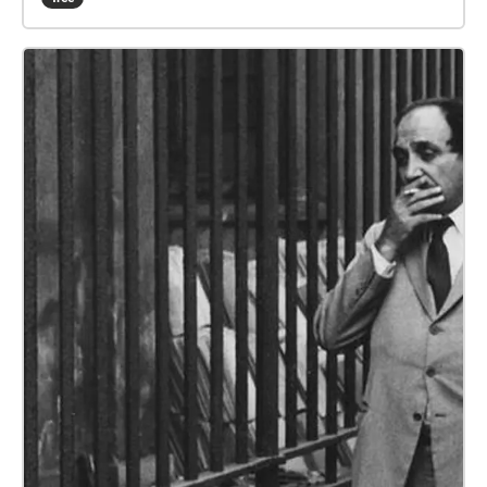
mappa degli Alberi monumentali della Campania.
http://www.agricoltura.regione.campania.it/foreste/
monum/alberi\_monumentali\_index.html
Installazione attive: Chiostro Accademia delle Belle
Arti (dal 10 luglio) Poesie d'amore per un albero di
Giovanna Iorio Pontecorvo, Quartiere Avvocata (dal
15 luglio) Roberto Roversi Villa Comunale, Chiaia
(dal 25 luglio) Poeti italiani del Novecento Giardino
del Molosiglio (30 luglio) Dacia Maraini Giardini
della Principessa Jolanda - Tondo di Capodimonte
(dal 3 agosto) Poeti contemporanei partenopei Parco
del Virgiliano (dal 15 agosto) Poetri contemporanei