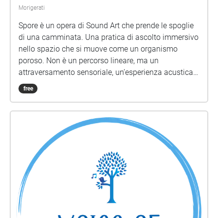
Morigerati
Spore è un opera di Sound Art che prende le spoglie
di una camminata. Una pratica di ascolto immersivo
nello spazio che si muove come un organismo
poroso. Non è un percorso lineare, ma un
attraversamento sensoriale, un’esperienza acustica
che invita il corpo ad abitare l’ambiente come parte
free
di una rete, una maglia vibrante di relazioni. Non si
tratta di orientarsi o interpretare: si tratta di stare
dentro. Di sentire i limiti del sé confondersi con quelli
del paesaggio. Non guida, non insegna. Sospende.
Lascia che sia il suono a formare le soglie, i
passaggi, le domande. Il paesaggio sonoro che si
esplora è composto da tre ambienti – antropofonico,
biofonico e geofonico – che si susseguono ma si
contaminano, si sovrappongono. Il suono non è solo
un elemento percettivo, ma una forma di
connessione. Un modo per avvertire la co-presenza,