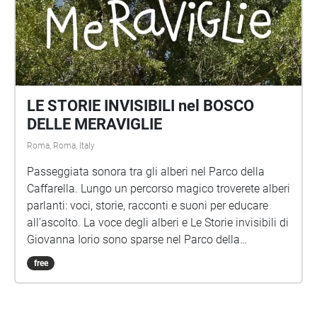
LE STORIE INVISIBILI nel BOSCO
DELLE MERAVIGLIE
Roma, Roma, Italy
Passeggiata sonora tra gli alberi nel Parco della
Caffarella. Lungo un percorso magico troverete alberi
parlanti: voci, storie, racconti e suoni per educare
all'ascolto. La voce degli alberi e Le Storie invisibili di
Giovanna Iorio sono sparse nel Parco della
Caffarella, una passeggiata sonora per bambini di
free
ogni età. Per festeggiare il centenario della nascita
Gianni Rodari anche un omaggio al grande scrittore
1920-2020 Idea, testi, progetto sonoro e