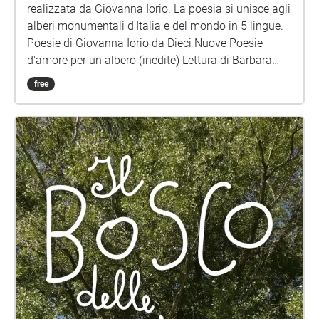
tutto il corpo. Un ascolto che non giudica, ma
realizzata da Giovanna Iorio. La poesia si unisce agli
accoglie. Un ascolto che rivela l’ambiente non come
alberi monumentali d'Italia e del mondo in 5 lingue.
sfondo, ma come presenza attiva con cui siamo in
Poesie di Giovanna Iorio da Dieci Nuove Poesie
dialogo costante.
d'amore per un albero (inedite) Lettura di Barbara
Marchand Musica e montaggio di Lucio Lazzaruolo
free
(Notturno Concertante) Immagini di copertina: Voice
Portraits di Giovanna Iorio (spettrogramma)