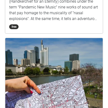
(Handkerchief for an Eternity) combines under the
term "Pandemic New Music" nine works of sound art
that pay homage to the musicality of "nasal
explosions". At the same time, it tells an adventurous
biography that transcends national and gender
free
boundaries, whose obsessive protagonist does not
shy away from passing on infected handkerchiefs in
order to be able to realize his compositions.This
work forms part of the exhibition "Séance Fiction", by
Eva Schwab – which you are currently going to see.
On the 4th of October, 4pm, a vinyl performance will
be staged by Gabi Schaffner herself.