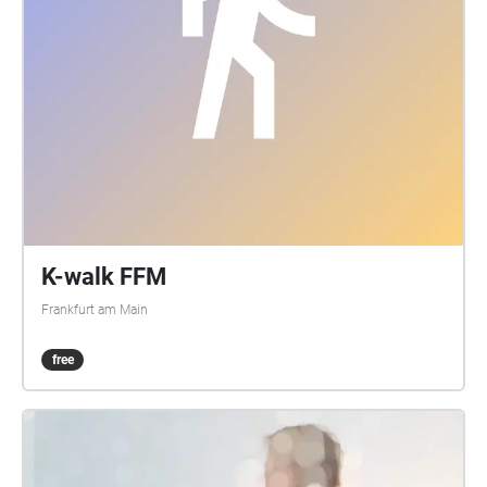
Sprecher\*innen: Cornelia Niemann, Verena Specht-
Ronique / Sound & Komposition: Louisa Beck, / Text,
Künstl. Ltg.: Jan Deck und Katja Kämmerer /
Dramaturgie Ongoing 2021: Marie Schwesinger O-
TÖNE Marc Grünbaum, Birgit Peter
https://www.profikollektion.de/projekt/ongoing/
Ongoing wurde gefördert vom Kulturamt der Stadt
Frankfurt am Main und vom Hessischen Ministerium
für Wissenschaft und Forschung, Kunst und Kultur.
Recherche wurde gefördert mit Mitteln des Fonds
Darstellende Künste aus Mitteln der Beauftragten der
K-walk FFM
Bundesregierung für Kultur und Medien.
Frankfurt am Main
free