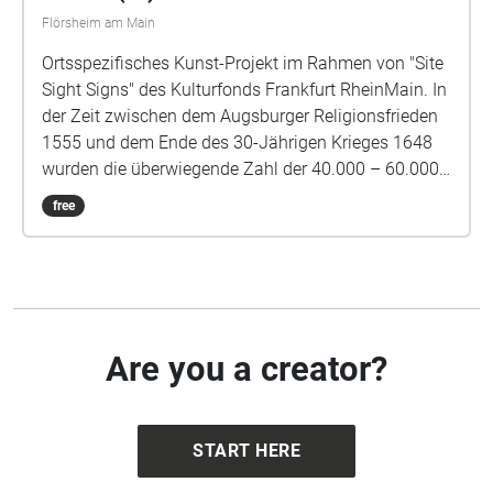
"Deutschen Reichsautobahn": Bad Weilbach, Kurpark
Flörsheim am Main
Lager Firma Saar: Karthäuser Straße 1
Ortsspezifisches Kunst-Projekt im Rahmen von "Site
Sight Signs" des Kulturfonds Frankfurt RheinMain. In
der Zeit zwischen dem Augsburger Religionsfrieden
1555 und dem Ende des 30-Jährigen Krieges 1648
wurden die überwiegende Zahl der 40.000 – 60.000
als „Hexen“ oder „Zauberer“ bezeichneter und
free
getöteter Menschen verhört, durch Folter zu falschen
Geständnissen gezwungen und hingerichtet. Dank
verschiedener regionaler Geschichtsaufarbeitung
sind heute viele Geschichten von als Hexen oder
Zauberer getöteter Menschen bekannt. In diesem
Walk erforschen wir die Hexenverfolgung in
Are you a creator?
Flörsheim.
START HERE