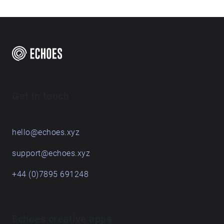
Get in touch
hello@echoes.xyz
support@echoes.xyz
+44 (0)7895 691248
Echoes creative apps