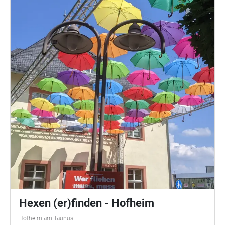
Kämmerer | www.profikollektion.de O-Ton
Zeitzeugin: Renate Quantel | O-Töne Interviews:
Maren Horn (Stadtführerin), Helmut Hujer
(Lokalhistoriker, Geschichtskreis Motorenfabrik
Oberursel e.V.), Angelika Rieber (Historikerin,
Stadtführerin) Wissenschaftlerin: Christine Hartwig-
Thürmer | Recherche u.a. auf der Basis der Texte von
Erwin Herzberger, Helmut Hujer, Manfred Kopp, Bernd
Ochs, Angelika Rieber. Vielen Dank an Sylvia
Goldhammer (Leitung Stadtarchiv Oberursel), Martin
Krebs (Geschäftsführer Kultur und Gesellschaft der
Stadt Oberursel), Renate Messer (Leitung
Vortaunusmuseum). Das Projekt wird gefördert von
der Stadt Oberursel und dem Kulturfonds Frankfurt
RheinMain. Alle Themen der Memory Spots und ihre
Verortung: NS-Zwangsarbeit: Marktplatz 1 "Klöckner
Humboldt Deutz AG": Hohemarkstraße Lager
Hexen (er)finden - Hofheim
Kupferhammer: Kupferhammerweg 48 Lager im
Hofheim am Taunus
"Westerwälder Hof": Oberstedten, Alter Weg Die