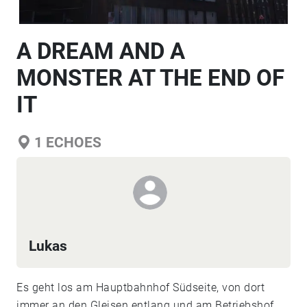
A DREAM AND A
MONSTER AT THE END OF
IT
1
ECHOES
Lukas
Es geht los am Hauptbahnhof Südseite, von dort
immer an den Gleisen entlang und am Betriebshof