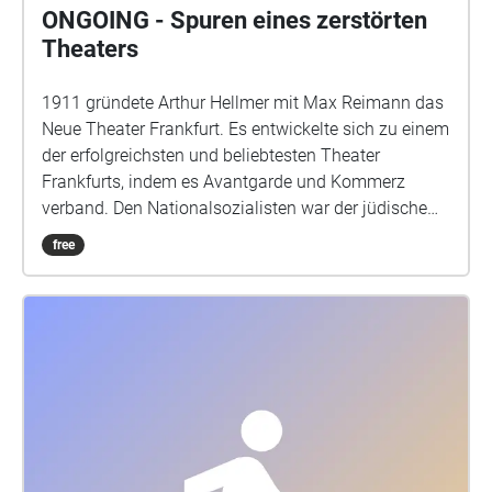
ONGOING - Spuren eines zerstörten
Theaters
1911 gründete Arthur Hellmer mit Max Reimann das
Neue Theater Frankfurt. Es entwickelte sich zu einem
der erfolgreichsten und beliebtesten Theater
Frankfurts, indem es Avantgarde und Kommerz
verband. Den Nationalsozialisten war der jüdische
Intendant Hellmer ein Dorn im Auge. Lange trotzte
free
das erfolgreiche Theater allen Versuchen, es in den
Ruin zu treiben. Doch am Ende wurde Hellmer
vertrieben und sein Theater von den städtischen
Bühnen übernommen. Der Audiowalk erzählt die
Geschichte eines mutigen Theatermachers in
Frankfurt und fragt nach der Bedrohung von
kulturellen und jüdischen Orten in unserer Zeit.
Audiowalk in 2 Teilen. Im Frankfurt Westend und in
der Innenstadt Frankfurt am Main. VON & MIT