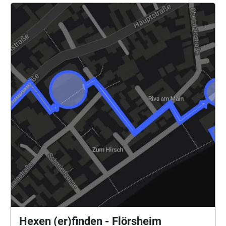
Katja Kämmerer | www.profikollektion.de O-Töne
Zeitzeugen Flörsheim: Peter Vogel und Franz
Kroonstuiver | mit Texten im O-Ton der
Schüler\*innen Leni Ahr, Timo Buschmann, Veronika
Koziol, Paul Patzner, Nicole Pelka, Paul Schönau,
Salma Talib, Klara Tovilo Wissenschaftlerin:
Christine Hartwig-Thürmer | Viele Informationen über
die Zwangsarbeit in Flörsheim, sowie die im Audio
zitierten Zeitzeugenaussagen stammen aus
Publikationen des Lokalhistorikers Peter Becker | In
Zusammenarbeit mit der Initiative Stolpersteine-
Flörsheim e.V. / Martina Eckert Das Projekt wird
gefördert von der Stadt Flörsheim am Main und dem
Kulturfonds Frankfurt RheinMain. Alle Themen der
Memory Spots und ihre Verortung: NS-Zwangsarbeit:
Rathausplatz "Deutsche Reichsbahn":
Bahnhofsvorplatz Lager Jahnturnhalle: Wickerer
Straße Höhe Ecke zu Anne-Frank-Weg Lager der
Hexen (er)finden - Flörsheim