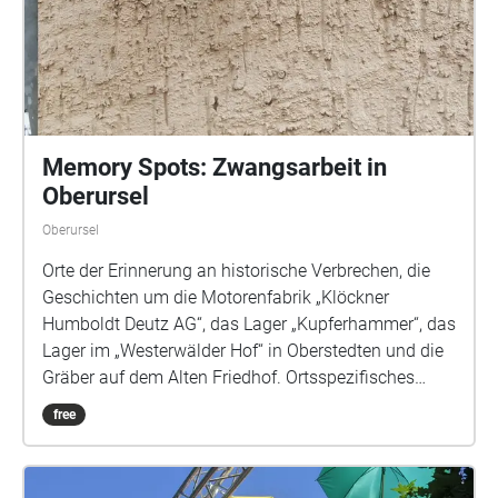
Memory Spots: Zwangsarbeit in
Oberursel
Oberursel
Orte der Erinnerung an historische Verbrechen, die
Geschichten um die Motorenfabrik „Klöckner
Humboldt Deutz AG“, das Lager „Kupferhammer“, das
Lager im „Westerwälder Hof“ in Oberstedten und die
Gräber auf dem Alten Friedhof. Ortsspezifisches
Audioprojekt zur Geschichte der Zwangsarbeit in
free
Oberursel. Projekt von & mit: Sound & Komposition
Louisa Beck | Sprecherinnen ASJA und Cornelia
Niemann | Künstlerische Leitung Jan Deck & Katja