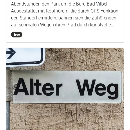
Abendstunden den Park um die Burg Bad Vilbel.
Ausgestattet mit Kopfhörern, die durch GPS Funktion
den Standort ermitteln, bahnen sich die Zuhörenden
auf schmalen Wegen ihren Pfad durch kunstvolle
Licht- und Klanginstallationen. Kein Weg ist gleich,
free
Stimmen wandern, werden leiser und lauter und
führen zu Orten, die ein Anderer nie erfahren wird.
Sound, Licht, Text und Umgebung verschmelzen zu
einer Bühne, auf der die Zuhörenden zu
Komponist:innen ihres eigenen Abends werden.
Regie: Milena Wichert Technische Leitung: Patrick
Kerner Sounddesign: Louisa Beck Dramaturgie:
Angelika Zwack Produktionsassistenz: Maren Burger
Technische Mitarbeit: HELLA LUX; Lenja Busch und
Rupert Jaud (Kollektiv) Sprecher:innen: Laura
Lippmann, Simone Müller, Henning Mittwollen,
Christian Manuel Oliveira