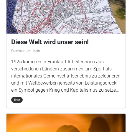
Diese Welt wird unser sein!
Frankfurt am Main
1925 kommen in Frankfurt Arbeiterinnen aus
verschiedenen Ländern zusammen, um Sport als
internationales Gemeinschaftserlebnis zu zelebrieren
und mit Wettbewerben jenseits von Leistungsdruck
ein Symbol gegen Krieg und Kapitalismus zu setzen.
Die Olympiade ist der Höhepunkt einer Bewegung,
free
die Arbeiterinnen und ihre Körper aus dem
gleichförmigen Takt monotoner Arbeit holt. Dazu
gehören neben Sport auch Kulturveranstaltungen,
Hygiene, Nacktkultur und Naturerlebnis. In der