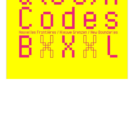
Q(ee)R Codes
Brussels
Comment l’espace public et urbain nous renvoie-t-il
à nos assignations et positions genrées ? Dans
quelles conditions et pour quelles raisons un espace
est-il perçu comme sûr ou hostile pour des femmes