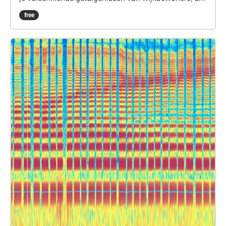
vertellen over de kleinhandel tijdens de jaren '60 tot
free
'80. Een wandeling doorheen een buurt in volle
sociale en economische ontwikkeling. Er was voor
ieder wat wils, in Anneessens vond men alles:
instrumentenbouwers, hotels, Chez Poepke en
drukkerijen; meubelwinkels, kolenverkopers,
begrafenisondernemers en papegaaien op de
Anderlechtsesteenweg. Neem een headset, ontdek
het verleden dat achter de straten en de huizen
schuilgaat en vind er hier en daar sporen van terug.
FR + NL Met de stemmen van Jeanine Mattez,
Joséphine Vandermeulen, Werner De Bus, Aziz
Lahlou, Kiko Hamelrijk, Fernand Mouradoglou et P.V.
Entièrement réalisé à partir des témoignages des
habitants, cet audioguide vous mènera au travers
des rues guidés par les voix locales. Celles-ci vous
racontent la vie commerciale dans les années 60-80.
Et c'est un quartier en plein foisonnement