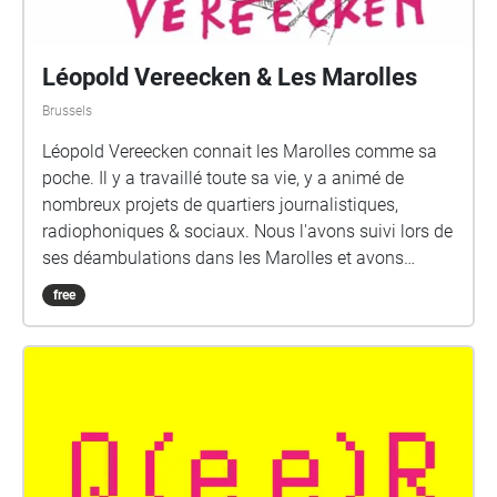
track. Each time it will indicate the next station to
come. I wish you a nice listening experience. Yannick
Guédon P.S. : you can download the map of the walk
Léopold Vereecken & Les Marolles
via this link : http://www.thymes.fr/map\_un-champ-
Brussels
au-milieu.jpg
Léopold Vereecken connait les Marolles comme sa
poche. Il y a travaillé toute sa vie, y a animé de
nombreux projets de quartiers journalistiques,
radiophoniques & sociaux. Nous l'avons suivi lors de
ses déambulations dans les Marolles et avons
découvert son trésor d'histoires, qui mises bout à
free
bout forment une histoire du quartier. Son goût pour
l'histoire et sa capacité à la faire vivre dans un
langage personnel, drôle et savant, vous font
découvrir ce quartier sous un angle inédit.