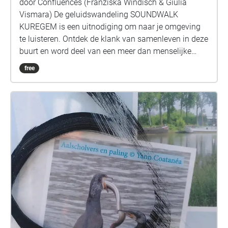
door Confluences (Franziska Windisch & Giulia
Vismara) De geluidswandeling SOUNDWALK
KUREGEM is een uitnodiging om naar je omgeving
te luisteren. Ontdek de klank van samenleven in deze
buurt en word deel van een meer dan menselijke
wereld. Uitgerust met je eigen smartphone en
free
koptelefoon volg je een parcours door Kuregem met
16 stopplaatsen. Onder begeleiding van een stem
word je aangemoedigd om met al je zintuigen de
plekken te (her)ontdekken. Start: Raadsplein
Anderlecht 3,7 km, ± 80 min