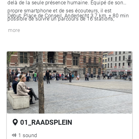
delà de la seule présence humaine. Équipé de son
propre smartphone et de ses écouteurs, il est
Début: Place de Conseil, Anderlecht 3,7 km, ± 80 min
possible de suivre un parcours de 16 stations,
accompagné d’une voix nous encourageant à
more
(re)découvrir les différent lieux en y engageant tous
nos sens.
01_RAADSPLEIN
1 sound