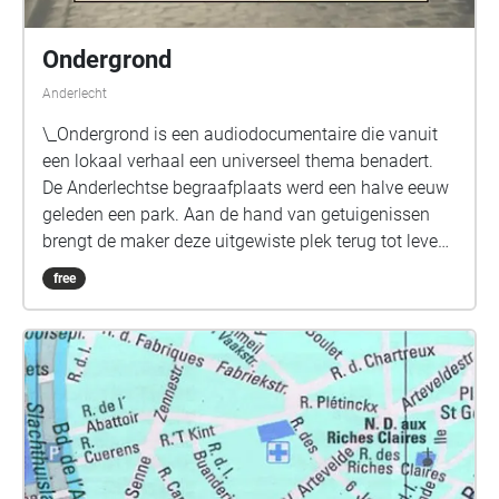
Ondergrond
Anderlecht
\_Ondergrond is een audiodocumentaire die vanuit
een lokaal verhaal een universeel thema benadert.
De Anderlechtse begraafplaats werd een halve eeuw
geleden een park. Aan de hand van getuigenissen
brengt de maker deze uitgewiste plek terug tot leven
en reconstrueert zij de verhuis en transformatie van
free
deze plaats. Waar en wanneer eindigen we en hoe
eeuwig is onze laatste rustplaats? \_ Een stuk van
Rina Govers Met de steun van de gemeente
Anderlecht Muziek: Baptiste Argouarc'h
Eindmontage en mixage: Wederik De Backer