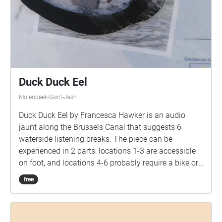
Duck Duck Eel
Molenbeek-Saint-Jean
Duck Duck Eel by Francesca Hawker is an audio
jaunt along the Brussels Canal that suggests 6
waterside listening breaks. The piece can be
experienced in 2 parts: locations 1-3 are accessible
on foot, and locations 4-6 probably require a bike or
scooter. Track 1: I didn’t really understand that that
free
was the situation Location: Loredana Marchi Bridge
Duration: 8’31” Track 2: James Prosek & Richard
Beck Location: Pont de Molenbeek Duration: 3’4”