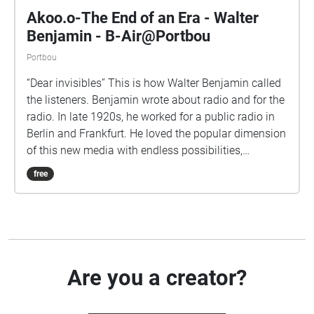
Akoo.o-The End of an Era - Walter
Benjamin - B-Air@Portbou
Portbou
“Dear invisibles” This is how Walter Benjamin called
the listeners. Benjamin wrote about radio and for the
radio. In late 1920s, he worked for a public radio in
Berlin and Frankfurt. He loved the popular dimension
of this new media with endless possibilities,
including the staging of everyday life. More
free
specifically, he produced a series of programs “for
children”, which are also aimed at adults. For
Benjamin, the radio was the place par excellence of
the practical applicationon of his reflections on
means of technical reproducibility. He even sketched
a theory of radio. As part of our B-AIR research
Are you a creator?
group, we propose to revisit Benjamin's writings and
radio plays to question the use and potential of radio