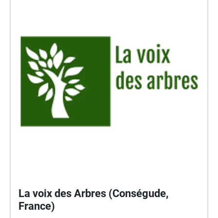
du festival, être écoutés sur votre portable en
scannant le QR code correspondant auprès des
platanes de la place du Pouffre, auprès de l’église
Saint-Louis et au parc du Château d’eau. La voix des
Arbre (Sète): Marilyne Bertoncini & Giovanna Iorio
Denis Heudré Miguel Angel Real Beppe Sebaste
Christine Durif-Bruckert Dominique Ottavi Angèle
Paoli Franck Berthoux Eva-Maria Berg Carole
Carcillo Mesrobian Avec le poémes de Marice
Caréme Interlude Musical: Lucio Lazzaruolo &
Notturno Concertante
La voix des Arbres (Conségude,
France)