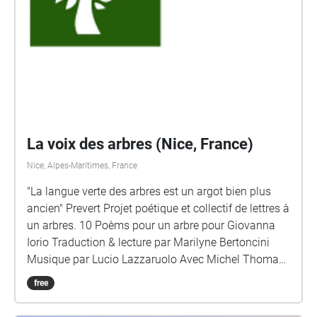
La voix des arbres (Nice, France)
Nice, Alpes-Maritimes, France
"La langue verte des arbres est un argot bien plus
ancien" Prevert Projet poétique et collectif de lettres à
un arbres. 10 Poèms pour un arbre pour Giovanna
Iorio Traduction & lecture par Marilyne Bertoncini
Musique par Lucio Lazzaruolo Avec Michel Thomas
Vieulle (Place du Pin) Ile Eniger (La Place Garibaldi)
free
Colette Daviles Estinés (Place Pellegrini) Ho Da Hili
(Rue de Foresta) Marilyne Bertoncini (Lycée