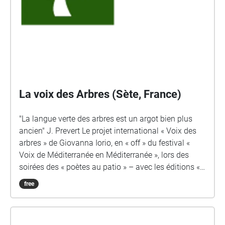
La voix des Arbres (Sète, France)
"La langue verte des arbres est un argot bien plus
ancien" J. Prevert Le projet international « Voix des
arbres » de Giovanna Iorio, en « off » du festival «
Voix de Méditerranée en Méditerranée », lors des
soirées des « poètes au patio » – avec les éditions «
Pourquoi viens-tu si tard? » et au cours de la soirée
free
du 23 juillet sur le parvis de l’église Saint-Louis – je
pourrai vous en parler aussi sur le stand des éditions
pendant le festival. Les poèmes pourront, le temps