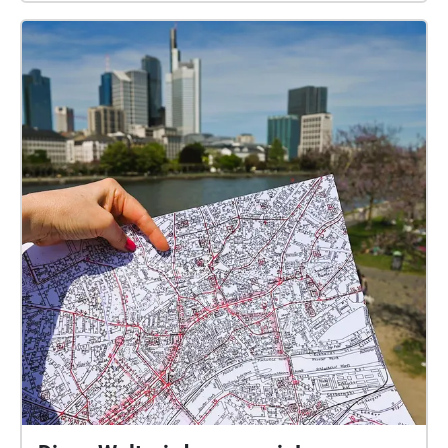
shy away from passing on infected handkerchiefs in
order to be able to realize his compositions.This
work forms part of the exhibition "Séance Fiction", by
Eva Schwab – which you are currently going to see.
On the 4th of October, 4pm, a vinyl performance will
be staged by Gabi Schaffner herself.