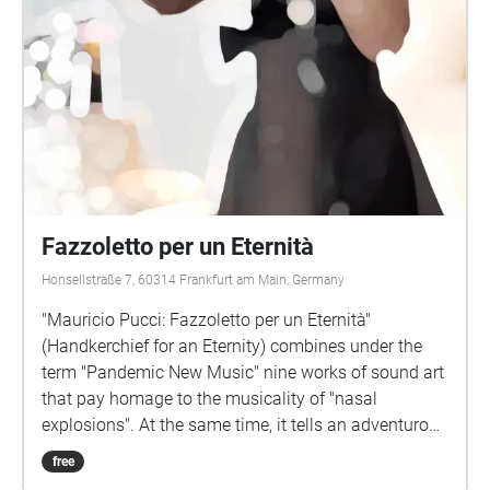
Fazzoletto per un Eternità
Honsellstraße 7, 60314 Frankfurt am Main, Germany
"Mauricio Pucci: Fazzoletto per un Eternità"
(Handkerchief for an Eternity) combines under the
term "Pandemic New Music" nine works of sound art
that pay homage to the musicality of "nasal
explosions". At the same time, it tells an adventurous
biography that transcends national and gender
free
boundaries, whose obsessive protagonist does not