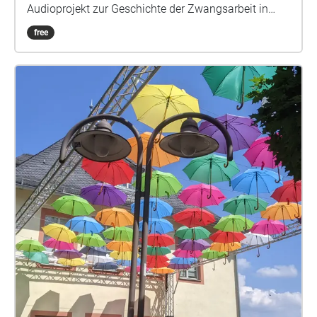
Audioprojekt zur Geschichte der Zwangsarbeit in
Flörsheim am Main. Projekt von & mit: Sound &
free
Komposition Louisa Beck | Sprecherinnen ASJA und
Cornelia Niemann | Künstlerische Leitung Jan Deck &
Katja Kämmerer | www.profikollektion.de O-Töne
Zeitzeugen Flörsheim: Peter Vogel und Franz
Kroonstuiver | mit Texten im O-Ton der
Schüler\*innen Leni Ahr, Timo Buschmann, Veronika
Koziol, Paul Patzner, Nicole Pelka, Paul Schönau,
Salma Talib, Klara Tovilo Wissenschaftlerin:
Christine Hartwig-Thürmer | Viele Informationen über
die Zwangsarbeit in Flörsheim, sowie die im Audio
zitierten Zeitzeugenaussagen stammen aus
Publikationen des Lokalhistorikers Peter Becker | In
Zusammenarbeit mit der Initiative Stolpersteine-
Flörsheim e.V. / Martina Eckert Das Projekt wird
gefördert von der Stadt Flörsheim am Main und dem
Kulturfonds Frankfurt RheinMain. Alle Themen der
Memory Spots und ihre Verortung: NS-Zwangsarbeit: