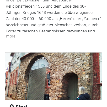
In der Zeit zwischen dem Augsburger
Religionsfrieden 1555 und dem Ende des 30-
Jährigen Krieges 1648 wurden die überwiegende
Zahl der 40.000 – 60.000 als „Hexen“ oder „Zauberer“
bezeichneter und getöteter Menschen verhört, durch
Folter zu falschen Geständnissen gezwungen und
more
hingerichtet. Dank verschiedener regionaler
Geschichtsaufarbeitung sind heute viele Geschichten
von als Hexen oder Zauberer getöteter Menschen
bekannt. In diesem Walk erforschen wir die
Hexenverfolgung in Flörsheim.