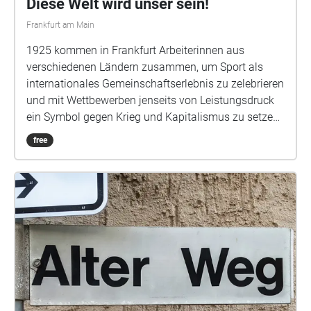
Diese Welt wird unser sein!
Frankfurt am Main
1925 kommen in Frankfurt Arbeiterinnen aus
verschiedenen Ländern zusammen, um Sport als
internationales Gemeinschaftserlebnis zu zelebrieren
und mit Wettbewerben jenseits von Leistungsdruck
ein Symbol gegen Krieg und Kapitalismus zu setzen.
Die Olympiade ist der Höhepunkt einer Bewegung,
free
die Arbeiterinnen und ihre Körper aus dem
gleichförmigen Takt monotoner Arbeit holt. Dazu
gehören neben Sport auch Kulturveranstaltungen,
Hygiene, Nacktkultur und Naturerlebnis. In der
Hoffnung auf eine bessere Welt verbinden sich
politische Schulung und körperliches Training. An
historischen Frankfurter Orten sind Audioarbeiten zu
Arbeiterinnensport und zur Arbeiterinnen-Olympiade
von 1925 eingerichtet.