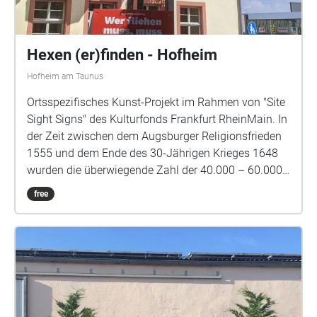
Rathausplatz "Deutsche Reichsbahn":
Bahnhofsvorplatz Lager Jahnturnhalle: Wickerer
Straße Höhe Ecke zu Anne-Frank-Weg Lager der
Hexen (er)finden - Hofheim
"Deutschen Reichsautobahn": Bad Weilbach, Kurpark
Hofheim am Taunus
Lager Firma Saar: Karthäuser Straße 1
Ortsspezifisches Kunst-Projekt im Rahmen von "Site
Sight Signs" des Kulturfonds Frankfurt RheinMain. In
der Zeit zwischen dem Augsburger Religionsfrieden
1555 und dem Ende des 30-Jährigen Krieges 1648
wurden die überwiegende Zahl der 40.000 – 60.000
als „Hexen“ oder „Zauberer“ bezeichneter und
free
getöteter Menschen verhört, durch Folter zu falschen
Geständnissen gezwungen und hingerichtet. Dank
verschiedener regionaler Geschichtsaufarbeitung
sind heute viele Geschichten von als Hexen oder
Zauberer getöteter Menschen bekannt. In diesem
Walk erforschen wir die Hexenverfolgung in Hofheim.