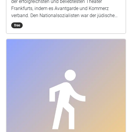
der erfolgreichsten und beliebtesten Theater
Frankfurts, indem es Avantgarde und Kommerz
verband. Den Nationalsozialisten war der jüdische
Intendant Hellmer ein Dorn im Auge. Lange trotzte
free
das erfolgreiche Theater allen Versuchen, es in den
Ruin zu treiben. Doch am Ende wurde Hellmer
vertrieben und sein Theater von den städtischen
Bühnen übernommen. Der Audiowalk erzählt die
Geschichte eines mutigen Theatermachers in
Frankfurt und fragt nach der Bedrohung von
kulturellen und jüdischen Orten in unserer Zeit.
Audiowalk in 2 Teilen. Im Frankfurt Westend und in
der Innenstadt Frankfurt am Main. VON & MIT
Sprecher\*innen: Cornelia Niemann, Verena Specht-
Ronique / Sound & Komposition: Louisa Beck, / Text,
Künstl. Ltg.: Jan Deck und Katja Kämmerer /
Dramaturgie Ongoing 2021: Marie Schwesinger O-
TÖNE Marc Grünbaum, Birgit Peter
https://www.profikollektion.de/projekt/ongoing/