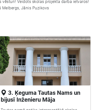
 vēsturi! Veidots skolas projekta darba ietvaros!
ņš Melbergs, Jānis Puzikovs
3. Ķeguma Tautas Nams un
bijusī Inženieru Māja