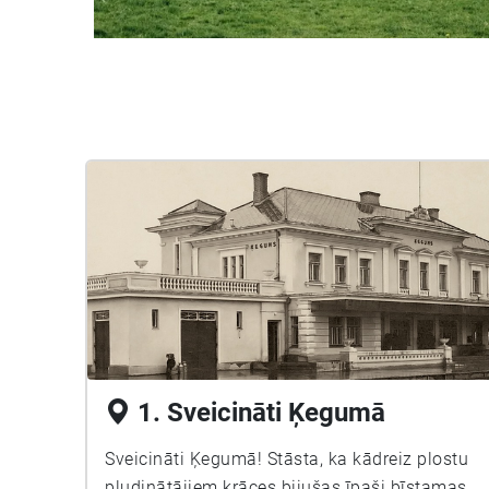
1. Sveicināti Ķegumā
Sveicināti Ķegumā! Stāsta, ka kādreiz plostu
pludinātājiem krāces bijušas īpaši bīstamas,