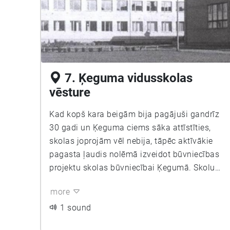
puskilometru attālo ciemata ēdnīcu paēst
pusdienas, pēc tam uz kultūras namu, lai
piedalītos skolas pasākumos. Tā bija ļoti
veselīga skolēnu paaudze!! Bet skrienot bija
jāšķērso dzelzceļš un Rīgas-Daugavpils
šoseja. Un tikai 1981.gadā atklāj jauno skolas
7. Ķeguma vidusskolas
ēku, kurā skolēniem un skolotājiem ir
vēsture
jāskraida vairs tikai pa vienas ēkas trijiem
stāviem.
Kad kopš kara beigām bija pagājuši gandrīz
30 gadi un Ķeguma ciems sāka attīstīties,
skolas joprojām vēl nebija, tāpēc aktīvākie
pagasta ļaudis nolēmā izveidot būvniecības
projektu skolas būvniecībai Ķegumā. Skolu
sāka būvēt 70.gadu beigās un būvēja diezgan
more
ilgi, jo nepaveicās ar celtniekiem. Pati
celtniecība bija ļoti nekvalitatīva un slikti
1 sound
organizēta - netika uzlikts jumts, un visu