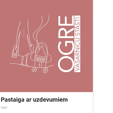
Pastaiga ar uzdevumiem
Ogre