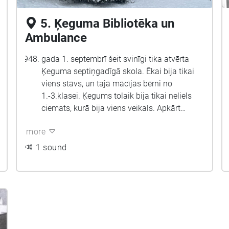
5. Ķeguma Bibliotēka un
Ambulance
gada 1. septembrī šeit svinīgi tika atvērta
Ķeguma septiņgadīgā skola. Ēkai bija tikai
viens stāvs, un tajā mācījās bērni no
1.-3.klasei. Ķegums tolaik bija tikai neliels
ciemats, kurā bija viens veikals. Apkārt
skolas ēkai, arī tagadējās skolas teritorijā,
more
bija pļavas, tur ganījās govis, skraidīja suņi.
No publiskās pirts vien palicis grausts pie
1 sound
bērnudārza. Paejot gar bibliotēkas fasādi un
nogriežoties pa kreisi, labajā pusē būs
redzama dzeltena ēka. Uz šejieni skrēja zēni,
jo te bija iekārtota zēnu mājturības klase,
tagad - ambulance.