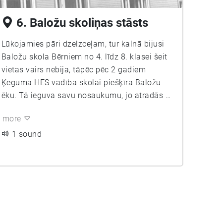
6. Baložu skoliņas stāsts
Lūkojamies pāri dzelzceļam, tur kalnā bijusi
Baložu skola Bērniem no 4. līdz 8. klasei šeit
vietas vairs nebija, tāpēc pēc 2 gadiem
Ķeguma HES vadība skolai piešķīra Baložu
ēku. Tā ieguva savu nosaukumu, jo atradās uz
Baložu ielas. Jaunās skolas laikā tā kalpoja
more
arī kā skolotāju māja. Tagad šajā ēkā ir
dzīvokļi. Baložu skoliņai ir bijušas daudz lielu
1 sound
dienu, kā, piemēram, tā lielā diena, kad avīzē
“Padomju Zeme” tika ziņots, ka Ķeguma
septiņgadīgajai skolai piešķirta
republikāniskā prēmija, jo tā ierindojusies 3.
vietā skolu audzēkņu metāllūžņu vākšanas
konkursā. Izrādās, ka skolas audzēkņi