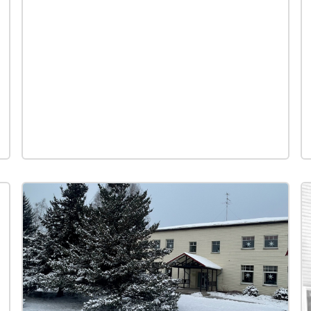
sakārtoti rindās un kolonās, veicot dažādus
ierindas vingrinājumus. Tie ietvēra soļošanu
ar dziesmu, pavēļu izpildi, goda sveiciena
atdošanu un stāvēšanu ierindā. Tika
pārbaudīts skolēnu ārējais izskats, formas
tērps un disciplīna. Šādi pasākumi bieži tika
organizēti nozīmīgu svētku, piemēram, 9.
maija jeb Uzvaras dienas un Oktobra
revolūcijas gadadienas ietvaros. Augstākajās
klasēs ierindas skates varēja būt daļa no
sagatavošanās militārajam dienestam,
ietverot arī maršēšanu ar imitētiem ieročiem.
Šī tradīcija bija viena no metodēm, kā
jauniešos veidot disciplīnu, kolektīvismu un
padomju patriotismu.