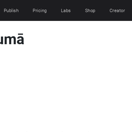
Publish
Pricing
Labs
Shop
Creator
gumā