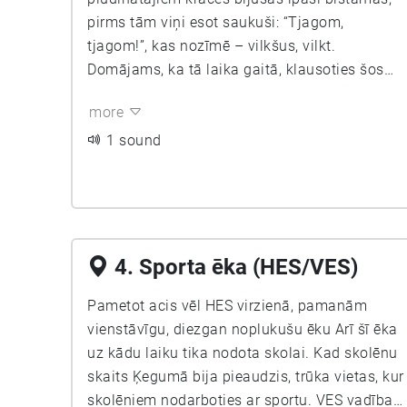
pirms tām viņi esot saukuši: “Tjagom,
tjagom!”, kas nozīmē – vilkšus, vilkt.
Domājams, ka tā laika gaitā, klausoties šos
saucienus, šī vieta no «tjagom» kļuvusi par
more
Ķegumu. Bet Ķegums - tas pirmām kārtām ir
HES, un HES ir elektrība. Pat dziesmā dzied:
1 sound
Ķegums ražo elektrību, Divas sirdis mīlestību.
Podiņš plīsīs, podiņš juks, Mīlestība ārā
spruks! Pēc kara 1947.gadā padomju valdība
aicināja komjauniešus un jauniešus
iesaistitīes kara laikā sabombardētās
4. Sporta ēka (HES/VES)
spēkstacijas atjaunošanā. Uz aicinājumu
atsaucās daudzi jo daudzi. Līdz ar
Pametot acis vēl HES virzienā, pamanām
strādāiošajiem ieradās viņu ģimenes un bērni.
vienstāvīgu, diezgan noplukušu ēku Arī šī ēka
Daudzi tā arī palika dzīvot Ķegumā. Bet
uz kādu laiku tika nodota skolai. Kad skolēnu
bērniem te nebija skolas. Tuvākā - Ogresgala
skaits Ķegumā bija pieaudzis, trūka vietas, kur
pamatskola - atradās 4 km no Ķeguma.
skolēniem nodarboties ar sportu. VES vadība