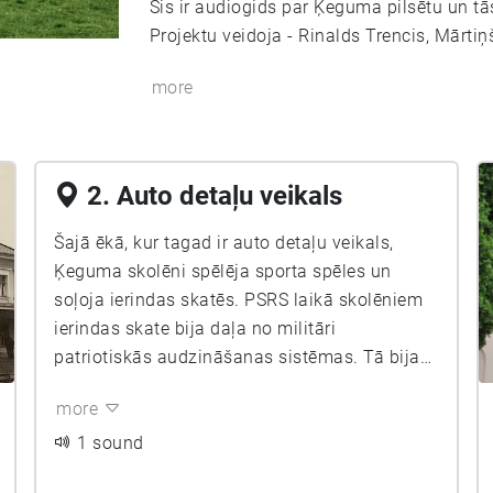
Šis ir audiogids par Ķeguma pilsētu un tās
Projektu veidoja - Rinalds Trencis, Mārti
more
2. Auto detaļu veikals
Šajā ēkā, kur tagad ir auto detaļu veikals,
Ķeguma skolēni spēlēja sporta spēles un
soļoja ierindas skatēs. PSRS laikā skolēniem
ierindas skate bija daļa no militāri
patriotiskās audzināšanas sistēmas. Tā bija
cieši saistīta ar civilās aizsardzības mācībām,
more
pionieru organizāciju un vēlāk arī DOSAAF –
brīvprātīgo biedrību armijas, aviācijas un
1 sound
flotes atbalstam. Ierindas skatē skolēni tika