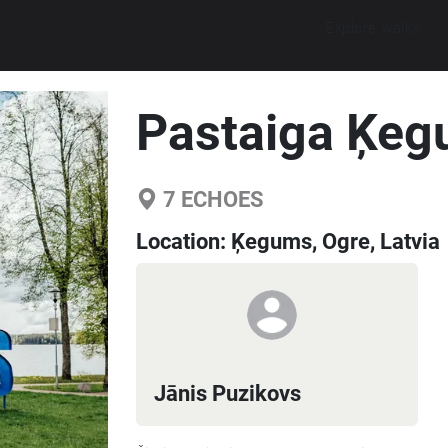
Explore walks
Pastaiga Ķe
7
ECHOES
Location:
Ķegums, Ogre, Latvia
Jānis Puzikovs