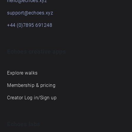
hello@echoes.xyz
support@echoes.xyz
+44 (0)7895 691248
Echoes creative apps
Explore walks
Membership & pricing
Creator Log in/Sign up
Echoes labs