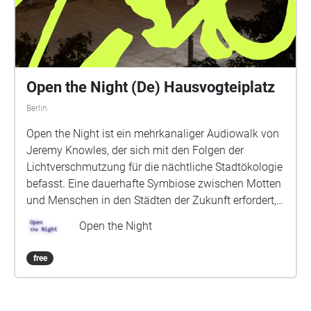
Open the Night (De) Hausvogteiplatz
Berlin
Open the Night ist ein mehrkanaliger Audiowalk von
Jeremy Knowles, der sich mit den Folgen der
Lichtverschmutzung für die nächtliche Stadtökologie
befasst. Eine dauerhafte Symbiose zwischen Motten
und Menschen in den Städten der Zukunft erfordert,
dass wir unsere Beziehung zur Dunkelheit neu
Open the Night
bewerten: Wir müssen unsere Wildheit
zurückgewinnen. Das Überleben der Motten und
free
damit auch unser eigenes Überleben als Spezies, die
vollständig von der lebenswichtigen Rolle der Motten
als nachtaktive Bestäuber abhängig ist, hängt von