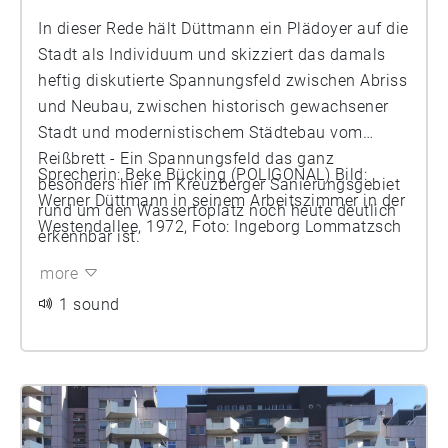
In dieser Rede hält Düttmann ein Plädoyer auf die
Stadt als Individuum und skizziert das damals
heftig diskutierte Spannungsfeld zwischen Abriss
und Neubau, zwischen historisch gewachsener
Stadt und modernistischem Städtebau vom
Reißbrett - Ein Spannungsfeld das ganz
Sprecherin: Beke Bücking (POLIGONAL) Bild:
besonders hier im Kreuzberger Sanierungsgebiet
Werner Düttmann in seinem Arbeitszimmer in der
rund um den Wassertoplatz noch heute deutlich
Westendallee, 1972, Foto: Ingeborg Lommatzsch
erkennbar ist.
more
1 sound