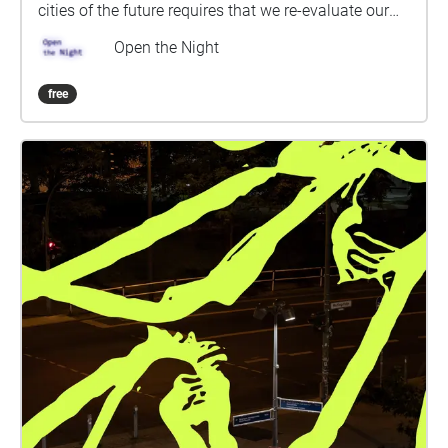
cities of the future requires that we re-evaluate our
relationship with darkness: we must reclaim our
Open the Night
wildness. The survival of moths, and therefore of
ourselves as a species wholly reliant upon the vital
free
role that moths play as nocturnal pollinators, hinges
upon our ability to rethink our relationship with the
night. Urban moths have taken one step closer to our
diurnal experience of time by desensitising their
attraction to artificial light. What will be our next
evolutionary move? Simply put on your headphones
and explore the area to discover what moths have to
say. Also available in German and in German Sign
Language (DGS).