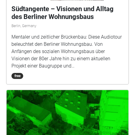
Südtangente – Visionen und Alltag
des Berliner Wohnungsbaus
Berlin, Germany
Mentaler und zeitlicher Brückenbau: Diese Audiotour
beleuchtet den Berliner Wohnungsbau. Von
Anfängen des sozialen Wohnungsbaus über
Visionen der 80er Jahre hin zu einem aktuellen
Projekt einer Baugruppe und
Selbstbaugenossenschaft zur Mischnutzung. Eine
free
abstrakte Audiospur begleitet Dich an drei Orte
mithilfe einer standortabhängigen App. Diese Spur
überlagert aktuelle Beobachtungen vor Ort mit
Anliegen aus den Entstehungszeiten der Gebäude.
Schaue mit Südtangente zwischen die Fassaden,
umrunde die Bauten und nimm Dir Zeit, im Inneren
zu verweilen.