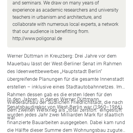
and seminars. We draw on many years of
experience as academic researchers and university
teachers in urbanism and architecture, and
collaborate with numerous local experts, a network
that our audience is benefitting from.
http://www.poligonal.de
Werner Düttman in Kreuzberg: Drei Jahre vor dem
Mauerbau lässt der West-Berliner Senat im Rahmen
des Ideenwettbewerbes „Hauptstadt Berlin“
übergreifende Planungen für die gesamte Innenstadt
erstellen – inklusive eines Stadtautobahnnetzes. Im
Rahmen dessen gab es die ersten Ideen für den
In den Jahren, in denen Werner Düttmann
Wiederaufbau der Südlichen Friedrichstadt, die nach
Senatsbaudirekor von West-Berlin war (1960–1966),
dem zweiten Weltkrieg als „total zerstört“ eingestuft
wurden jedes Jahr zwei Milliarden Mark für staatlich
war.
finanzierte Bauarbeiten ausgegeben. Dabei kam rund
die Hälfte dieser Summe dem Wohnungsbau zugute