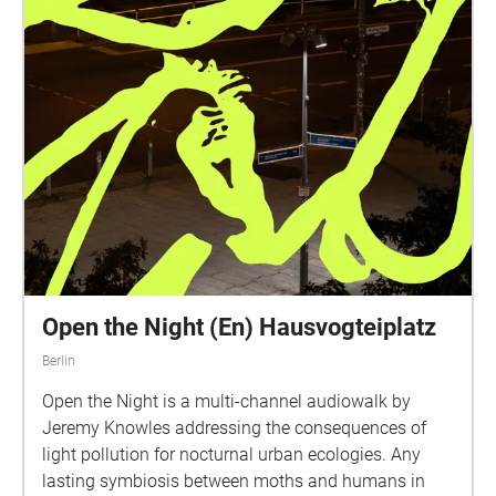
Geolokalisierung online zugänglich ist.
events throughout Germany’s and Berlin’s moved
history. Sound and media artist Georg Klein – who
has known the area ever since 1987 – uncovers the
different layers, revives long-lost voices out of radio
archives and weaves them with his own memories.
By means of a special recording technique, these are
projected back into the space to create an unsettling
temporospatial game.
Open the Night (En) Hausvogteiplatz
Berlin
Open the Night is a multi-channel audiowalk by
Jeremy Knowles addressing the consequences of
light pollution for nocturnal urban ecologies. Any
lasting symbiosis between moths and humans in