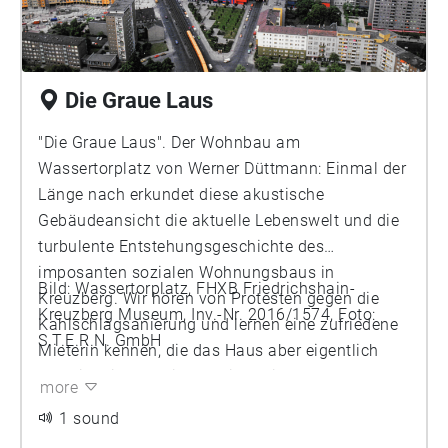
Die Graue Laus
"Die Graue Laus". Der Wohnbau am
Wassertorplatz von Werner Düttmann: Einmal der
Länge nach erkundet diese akustische
Gebäudeansicht die aktuelle Lebenswelt und die
turbulente Entstehungsgeschichte des
imposanten sozialen Wohnungsbaus in
Bild: Wassertorplatz, FHXB Friedrichshain-
Kreuzberg. Wir hören von Protesten gegen die
Kreuzberg Museum, Inv.-Nr. 2016/1574, Foto:
Kahlschlagsanierung und lernen eine zufriedene
S.T.E.R.N. GmbH
Mieterin kennen, die das Haus aber eigentlich
hässlich findet. Mit Interviewbeiträgen der
more
Bewohnerin Nicole Martzsch und Zitaten von
1 sound
Werner Düttmann.