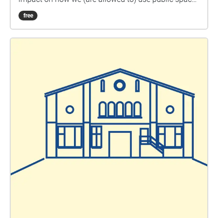
With every new directive we need to re-adjust, re-
free
align and re-configure our way in which we navigate
– if at all – the city. These times raise new questions
concerning the right to the city, or more specifically
the right to public space. While drifting through the
city, in this associative acoustic city walk our
participants are exposed to a range of different
voices and approaches that critically reflect on the
politics of public space in general and on public
space in times of a pandemic crisis in particular.
Local urbanists, sociologists, architects, planners
and urban actors read out classic texts or talk about
their own approach on topics such as diversity,
digitalization, gender, the state of exception,
homlessness, and surveillance in relation to public
space. The audio walk topics and contributes are:
Obdachlosigkeit und Öffentlicher Raum Dr. Lisa
Vollmer (Stadtforscherin - Bauhaus-Universität