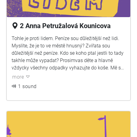
2 Anna Petružalová Kounicova
Tohle je proti lidem. Peníze sou důležitější než lidi.
Myslíte, že je to ve městě hnusný? Zvířata sou
důležitější než peníze. Kdo se koho ptal jestli to tady
takhle může vypadat? Prosimvas děte a hlavně
vždycky všechny odpadky vyhazujte do koše. Mě se
nikdo neptal teda.
more
1 sound