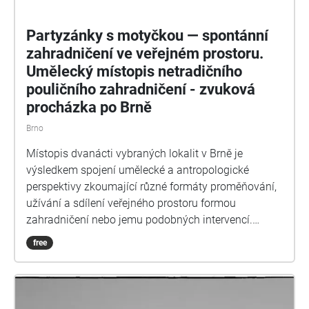
Partyzánky s motyčkou — spontánní
zahradničení ve veřejném prostoru.
Umělecký místopis netradičního
pouličního zahradničení - zvuková
procházka po Brně
Brno
Místopis dvanácti vybraných lokalit v Brně je
výsledkem spojení umělecké a antropologické
perspektivy zkoumající různé formáty proměňování,
užívání a sdílení veřejného prostoru formou
zahradničení nebo jemu podobných intervencí.
Autorky postihují různorodé motivace zahradnických
free
intervencionistů, přičemž některé vstupy realizují
samy. U výsadeb, jichž jsou pozorovatelkami, lze u
zahradnictva vysledovat motivy hravosti, touhy
zpříjemnit si prostředí, vyprodukovat reálné výnosy