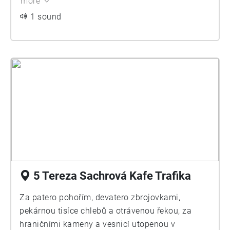
more
Jinovatkoro, jařima, jaro, oletina, léto, babí léto,
zima, mráz. Pořád dokola. Tak jak to známe i my,
1 sound
co jsme tam nikdy nebyli.
5 Tereza Sachrová Kafe Trafika
Za patero pohořím, devatero zbrojovkami,
pekárnou tisíce chlebů a otrávenou řekou, za
hraničními kameny a vesnicí utopenou v