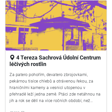
4 Tereza Sachrová Údolní Centrum
léčivých rostlin
Za patero pohořím, devatero zbrojovkami,
pekárnou tisíce chlebů a otrávenou řekou, za
hraničními kameny a vesnicí utopenou v
přehradě leží jedna země. Ptáci zde netáhnou na
jih a rok se dělí na více ročních období, než
známe my, co jsme tam nikdy nebyli.