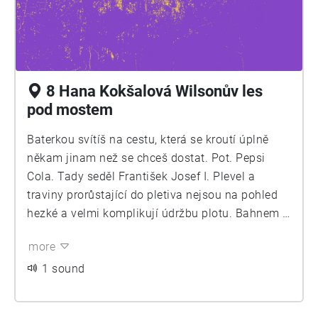
ožívá, mění. Neustále se vyvíjí a roste.
Zviditelněná mikrobická těla. Nasycení.
Organismům není možné porozumět odděleně –
ani pak určit hranici, kde jeden končí a druhý
začíná. Nový oltář prorůstá vrstvou želé
8 Hana Kokšalová Wilsonův les
v zahradě, mění ho v sebe. Vkládá své tělo do
pod mostem
potravy a rozpíná se.
Baterkou svítíš na cestu, která se kroutí úplně
někam jinam než se chceš dostat. Pot. Pepsi
Cola. Tady seděl František Josef I. Plevel a
traviny prorůstající do pletiva nejsou na pohled
hezké a velmi komplikují údržbu plotu. Bahnem z
kopce od mostu s výhledem dolů po bývalé
more
sjezdovce. Nejjednodušším způsobem, jak
vyrobit krmítko, je použít PET láhev, kterou najde
1 sound
doma každý. (Drobné objektové intervence ve
Wilsonově lese nikdo nenašel.)