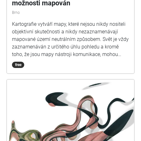
možnosti mapován
Brno
Kartografie vytváří mapy, které nejsou nikdy nositeli
objektivní skutečnosti a nikdy nezaznamenávají
mapované území neutrálním způsobem. Svět je vždy
zaznamenáván z určitého úhlu pohledu a kromě
toho, že jsou mapy nástroji komunikace, mohou
sloužit také jako nástroje moci. Hodnoty a úsudky o
free
tom, jaký obsah nám pomáhají zprostředkovávat,
jsou totiž vždy podřízeny jednotlivcům, kteří je
vytváří. A současné mapy v digitálním prostředí se
řídí stejnými zákonitostmi, jež ovlivňují to, jakým
způsobem o mapách smýšlíme, jak je používáme,
jaká je jejich podstata, komu a jak mají a mohou
sloužit a jaký svět nám pomáhají reprezentovat, ale i
poznávat; co nám mohou rozličné kartografické
podklady říci o světě a schopnosti zapojení člověka
v procesu tvorby map.