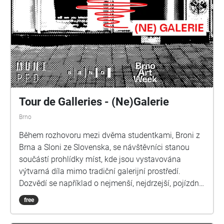
Tour de Galleries - (Ne)Galerie
Brno
Během rozhovoru mezi dvěma studentkami, Broni z
Brna a Sloni ze Slovenska, se návštěvníci stanou
součástí prohlídky míst, kde jsou vystavována
výtvarná díla mimo tradiční galerijní prostředí.
Dozvědí se například o nejmenší, nejdrzejší, pojízdné
nebo opuštěné galerii. A na závěr prohlídky se sami
free
mohou zapojit do provozu Artotéky v Moravské
galerii.