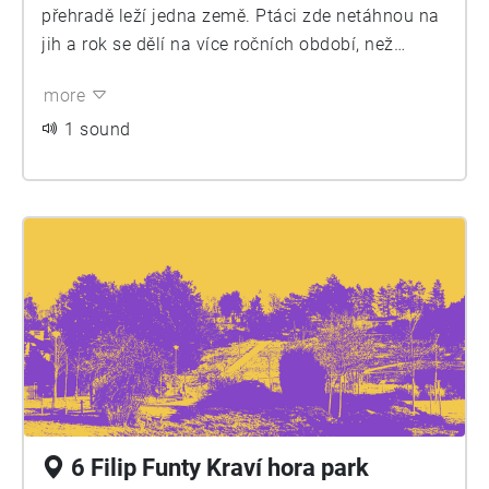
přehradě leží jedna země. Ptáci zde netáhnou na
jih a rok se dělí na více ročních období, než
známe my, co jsme tam nikdy nebyli.
more
Jinovatkoro, jařima, jaro, oletina, léto, babí léto,
zima, mráz. Pořád dokola. Tak jak to známe i my,
1 sound
co jsme tam nikdy nebyli.
6 Filip Funty Kraví hora park