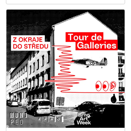
previous 5 years. Thank you so much Petr Laden,
Nicolas Prokop, Agata Dyczko, ANTEZ, Pak Yan Lau,
Dan Su, Bénédicte, Wei Kang Beh, Bea Xu, Leila
Simonian, Cecilia Xuetong Feng, Katarina Kadijevic,
Aliaksandra Yakubouskaya, Alois Yang Tick Tick
Each memory An echo Each echoes a fragment A
tiny space of eating yourself A vast space of walking
through time Touch them The cells of hearts The
light in the cracks Walk or fly Like a little worm or a
giant bird Making its way through the soil Gently But
still hurting Connecting pathways With your
toothsteps Building nets Breaking shells Of feeling
Of seeing Of listening Of being ——A home You will
be remembered The exhibition invites you to step
into a tapestry of communal belonging, multisensory
map of imaginative geographical dis\_locations,
guided by echoes, voices, and stories. Each sound
serves as a gate to personal and collective
recollections and resonations of the past-present-