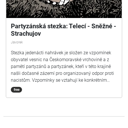
Partyzánská stezka: Telecí - Sněžné -
Strachujov
Javorek
Stezka jedenácti nahrávek je složen ze vzpomínek
obyvatel vesnic na Českomoravské vrchovině a z
pamětí partyzánů a partyzánek, kteří v této krajině
našli dočasné zázemí pro organizovaný odpor proti
nacistům. Vzpomínky se vztahují ke konkrétním
místům v krajině Vysočiny. Jednotlivé kapitoly
free
souboru nahrávek na sebe časově i situačně
navazují. Je možné je poslouchat jednotlivě,
společně však tvoří příběh československého
odbojového hnutí v létě v roce 1944 v oblasti
Novoměstska, v prostoru ohraničeném vesnicemi