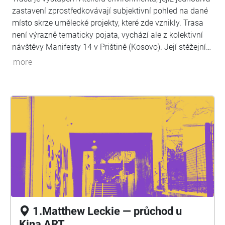
zastavení zprostředkovávají subjektivní pohled na dané
místo skrze umělecké projekty, které zde vznikly. Trasa
není výrazně tematicky pojata, vychází ale z kolektivní
návštěvy Manifesty 14 v Prištině (Kosovo). Její stěžejní
otázkou bylo: jak by mohl vypadat veřejný prostor města,
more
který by si nárokovali pouze místní obyvatelé — v
kontrastu k současným praktikám mnohých měst a
korporací, jež prostory využívají pro své zájmy implikující
hlavně zisk? Dají se podobné strategie, o něž se snažila
Manifesta 14, aplikovat i na nejrůznějších místech Brna?
Lze zmíněná témata zprostředkovávat uměním ve
veřejném prostoru?
1.Matthew Leckie — průchod u
Kina ART