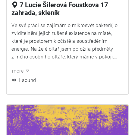
7 Lucie Šilerová Foustkova 17
zahrada, skleník
Ve své práci se zajímám o mikrosvět bakterií, o
zviditelnění jejich tušené existence na místě,
které je prostorem k očistě a soustředěním
energie. Na želé oltář jsem položila předměty
z mého osobního oltáře, který máme v pokoji.
Jako už po několikáté pracuji s motivem
more
zajetí/vyjmutí z přirozeného prostředí,
pozorování, soužití. Důležitým prvkem je
1 sound
přiblížení se. Nechávám vyrůst bakteriální oltář
z vrstvy bakterií otisklých z předmětů z reálného
oltáře, do oltáře z želé. Svinutí – involuce.
Směrem v pravotočivé spirále vzniká proces,
který ženou a krmí živiny těla oltáře. Oltář tak
přestává být pouhým objektem, mění se v proces,