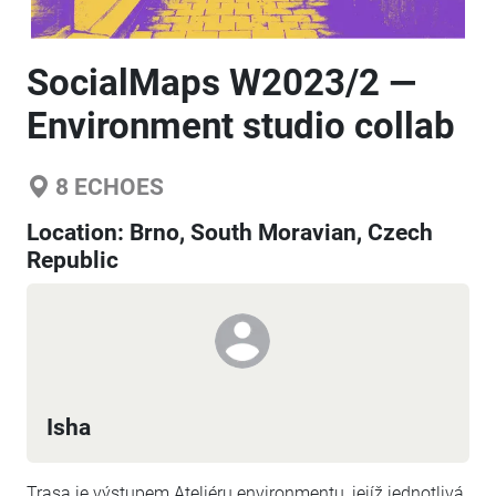
SocialMaps W2023/2 —
Environment studio collab
8
ECHOES
Location:
Brno, South Moravian, Czech
Republic
Isha
Trasa je výstupem Ateliéru environmentu, jejíž jednotlivá