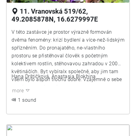
11. Vranovská 519/62,
49.2085878N, 16.6279997E
V této zastávce je prostor výrazně formován
dvěma fenomény: krizí bydlení a více-než-lidským
spřízněním. Do pronajatého, ne-vlastního
prostoru se přistěhoval člověk s početným
kolektivem rostlin, stěhovavou zahradou v 200
květináčích. Byt vybíralx společně, aby jim tam
Hana Drštičková, Anastasia Blokhina
všem bylo aspoň trochu dobře. Vzájemně o sebe
pečují a doufají, že jim podmínky dovolí tam
more
nějakou dobu v klidu růst
1 sound