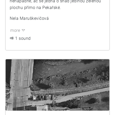
nenápadně, ač se jedná o snad jedinou zelenou
plochu přímo na Pekařské.
Nela Maruškevičová
more
1 sound