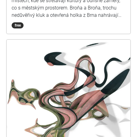
místech, kde se střetávají kultury a odlišné záměry,
co s městským prostorem. Broňa a Broňa, trochu
nedůvěřivý kluk a otevřená holka z Brna nahrávají
pořad pro školní skupinu, ale trochu se jim to cestou
free
vymkne z rukou…