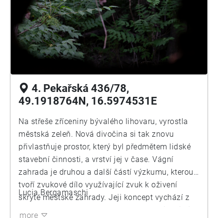
alejích byly nasázeny letní a podzimní hrušně.
(jednalo se o synchronní prvorepublikovou
výstavbu a výsadbu.) Například v Veselí nad
Moravou je doposud stále řada ulic, kde mají na
městských pozemcích lidé před domem na ulici
vysazeny ovocné stromy (často švestky za
účelem sběru na slivovici). V naší zemi je politika
4. Pekařská 436/78,
výsaby jedlého ovoce do volně dostupného
49.1918764N, 16.5974531E
veřejného prostoru rozporuplná. Zatímco v
Židenicích samospráva obyvatele vyzývá k
Na střeše zříceniny bývalého lihovaru, vyrostla
adopci zeleně a výsadbu jedlých plodin zakazuje,
městská zeleň. Nová divočina si tak znovu
v jiných místech (např. Benešov) se podle
přivlastňuje prostor, který byl předmětem lidské
dokumentů dostupných z městského webu toto
stavební činnosti, a vrství jej v čase. Vágní
spektrum výsadeb naopak podporuje. Z okruhu
zahrada je druhou a další částí výzkumu, kterou
spontánních zahradnických intervencí
tvoří zvukové dílo využívající zvuk k oživení
Lucia Bergamaschi
mezinárodní a několik let již trvající aktivita
skryté městské zahrady. Jeji koncept vychází z
Guerilla grafters s mezinárodní působností, jejíž
modelu středověké uzavřené zahrady a inspiruje
more