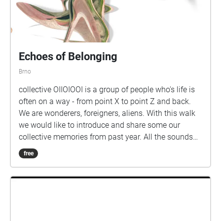
Echoes of Belonging
Brno
collective OIIOIOOI is a group of people who's life is
often on a way - from point X to point Z and back.
We are wonderers, foreigners, aliens. With this walk
we would like to introduce and share some our
collective memories from past year. All the sounds
contribuded by residency participants throughout
free
previous 5 years. Thank you so much Petr Laden,
Nicolas Prokop, Agata Dyczko, ANTEZ, Pak Yan Lau,
Dan Su, Bénédicte, Wei Kang Beh, Bea Xu, Leila
Simonian, Cecilia Xuetong Feng, Katarina Kadijevic,
Aliaksandra Yakubouskaya, Alois Yang Tick Tick
Each memory An echo Each echoes a fragment A