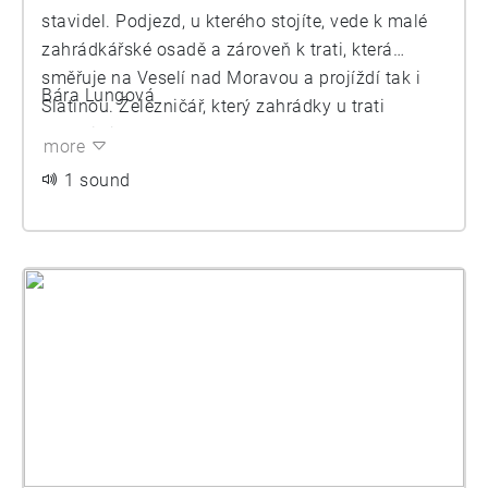
stavidel. Podjezd, u kterého stojíte, vede k malé
zahrádkářské osadě a zároveň k trati, která
směřuje na Veselí nad Moravou a projíždí tak i
Bára Lungová
Slatinou. Železničář, který zahrádky u trati
vytvořil, je vyučený zahradník s praxí, který od
more
původního řemesla přešel k dráze. Zahrádky jsou
1 sound
výsledkem přemýšlení a každodenní práce
trvající přes čtvrt století. Pan Šanda zahrádku
vytvořil pro potěchu svého oka - vídával ji
konstantně při výkonu své práce jako signalista.
Zároveň je pro něj stejně silná motivace potěšit
cestující z vlaku a cyklisty, kteří vjíždějí na
cyklostezku ze Slatiny do Šlapanic. V traťové
zahrádce jsou pěstovány rostliny náročné na
dobrou půdu - narcisy, tulipány, částečně i drobné
plodiny a zelenina. Vzhledem k tomu, že u trati se
nacházela původně kamenitá navážka, bylo