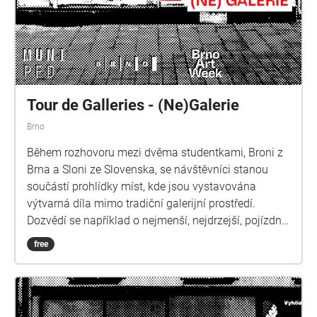
Tour de Galleries - (Ne)Galerie
Brno
Během rozhovoru mezi dvěma studentkami, Broni z
Brna a Sloni ze Slovenska, se návštěvníci stanou
součástí prohlídky míst, kde jsou vystavována
výtvarná díla mimo tradiční galerijní prostředí.
Dozvědí se například o nejmenší, nejdrzejší, pojízdné
nebo opuštěné galerii. A na závěr prohlídky se sami
free
mohou zapojit do provozu Artotéky v Moravské
galerii.