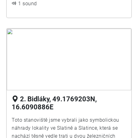
1 sound
projektu také koordinovala logistiku trasy. Jednotlivá
10 let.
zastavení pro budoucnost zdokumentovaly Polina
Davydenko a Lucia Bergamaschi.
2. Bidláky, 49.1769203N,
16.6090886E
Toto stanoviště jsme vybrali jako symbolickou
náhrady lokality ve Slatině a Slatince, která se
nachází těsně vedle trati u dvou železničních