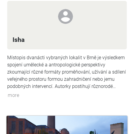
Isha
Místopis dvanácti vybraných lokalit v Brně je výsledkem
spojení umělecké a antropologické perspektivy
zkoumající různé formáty proměňování, užívání a sdílení
veřejného prostoru formou zahradničení nebo jemu
podobných intervencí. Autorky postihují různorodé
motivace zahradnických intervencionistů, přičemž
more
některé vstupy realizují samy. U výsadeb, jichž jsou
pozorovatelkami, lze u zahradnictva vysledovat motivy
hravosti, touhy zpříjemnit si prostředí, vyprodukovat
reálné výnosy zeleniny, bylin, drobného ovoce, či motivy
emotivních vazeb na konkrétní rostliny. Tyto příklady