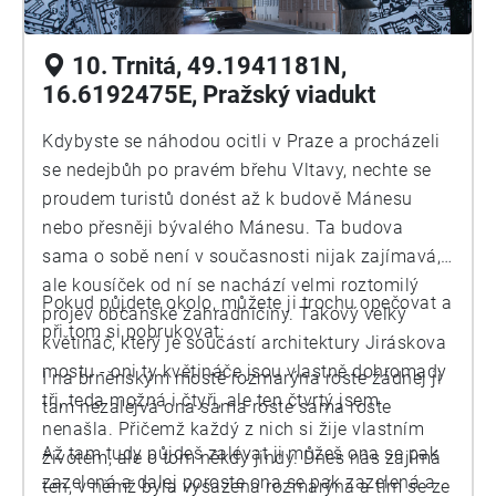
10. Trnitá, 49.1941181N,
16.6192475E, Pražský viadukt
Kdybyste se náhodou ocitli v Praze a procházeli
se nedejbůh po pravém břehu Vltavy, nechte se
proudem turistů donést až k budově Mánesu
nebo přesněji bývalého Mánesu. Ta budova
sama o sobě není v současnosti nijak zajímavá,
ale kousíček od ní se nachází velmi roztomilý
Pokud půjdete okolo, můžete ji trochu opečovat a
projev občanské zahradničiny. Takový velký
při tom si pobrukovat:
květináč, který je součástí architektury Jiráskova
mostu - oni ty květináče jsou vlastně dohromady
I na brněnským mostě rozmarýna roste žádnej ji
tři, teda možná i čtyři, ale ten čtvrtý jsem
tam nezalejvá ona sama roste sama roste
nenašla. Přičemž každý z nich si žije vlastním
Až tam tudy půjdeš zalévat ji můžeš ona se pak
životem, ale o tom někdy jindy. Dnes nás zajímá
zazelená a dalej poroste ona se pak zazelená a
ten, v němž byla vysazena rozmarýna a tím se ze