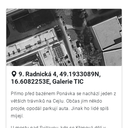
9. Radnická 4, 49.1933089N,
16.6082253E, Galerie TIC
Přímo před bazénem Ponávka se nachází jeden z
větších trávníků na Cejlu. Občas jím někdo
projde, opodál parkují auta. Jinak ho lidé spíš
míjejí.
U mostu nad Svitavou, kde se Křenová dělí v