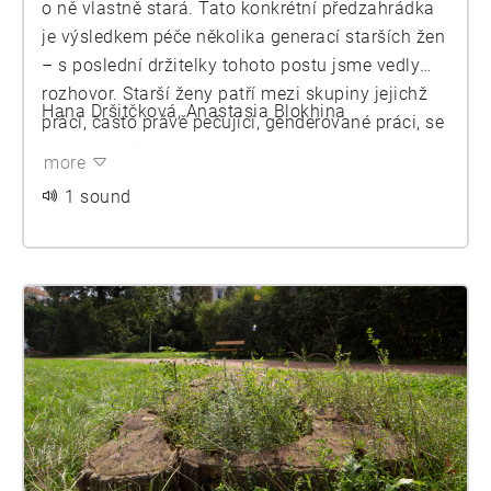
o ně vlastně stará. Tato konkrétní předzahrádka
je výsledkem péče několika generací starších žen
– s poslední držitelky tohoto postu jsme vedly
rozhovor. Starší ženy patří mezi skupiny jejichž
Hana Dršitčková, Anastasia Blokhina
práci, často právě pečující, genderované práci, se
dostává nejméně ocenění. A to navzdory tomu,
more
že nezřídka zastávají zásadní pozici v lokální
1 sound
komunitě a jsou držitelky vědění, které by jinak
zaniklo. Jednou z oblastí tohoto vědění je právě
znalost rostlin, jejich druhů, historie a potřeb.
Tuto znalost mohou předávat pasivně, ve
veřejném prostoru, skrze samotnou existenci
předzahrádky s konkrétními druhy rostlin, které
udržují naživu fyzicky náročným zaléváním a
plením. Pohled na rostliny zprostřekovávávědění
o jejich existenci, o jejich diverzitě. (Pokud je tedy
nezaclání auto parkující na chodníku či přímo