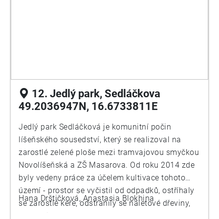
12. Jedlý park, Sedláčkova
49.2036947N, 16.6733811E
Jedlý park Sedláčková je komunitní počin
líšeňského sousedství, který se realizoval na
zarostlé zelené ploše mezi tramvajovou smyčkou
Novolíšeňská a ZŠ Masarova. Od roku 2014 zde
byly vedeny práce za účelem kultivace tohoto
území - prostor se vyčistil od odpadků, ostříhaly
Hana Drštičková, Anastasia Blokhina
se zarostlé keře, odstranily se náletové dřeviny,
místo nichž byly postupně vysazovány ovocné