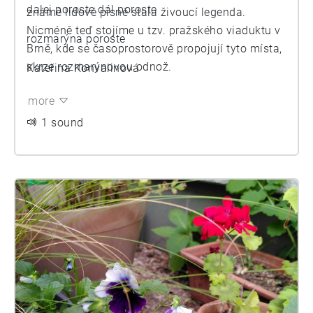
dalej poroste dál poroste
známé lidové písně stala živoucí legenda.
Nicméně teď stojíme u tzv. pražského viaduktu v
rozmarýna poroste
Brně, kde se časoprostorově propojují tyto místa,
skrze rozmarýnovou odnož.
Kateřina Konvalinová
more
1 sound