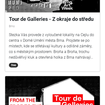
Tour de Galleries - Z okraje do středu
Brno
Stezka Vás provede z vyloučené lokality na Cejlu do
centra v Domě Umění města Brna. Projdete se po
místech, kde se střetávají kultury a odlišné záměry,
co s městským prostorem. Broňa a Broňa, trochu
nedůvěřivý kluk a otevřená holka z Brna nahrávají
pořad pro školní skupinu, ale trochu se jim to cestou
free
vymkne z rukou…