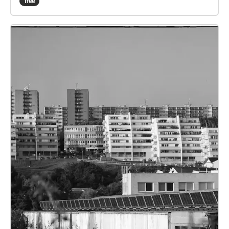
free
intervencionistů, přičemž některé vstupy realizují
samy. U výsadeb, jichž jsou pozorovatelkami, lze u
zahradnictva vysledovat motivy hravosti, touhy
zpříjemnit si prostředí, vyprodukovat reálné výnosy
zeleniny, bylin, drobného ovoce, či motivy emotivních
vazeb na konkrétní rostliny. Tyto příklady
zdokumentovaly pomocí rozhovorů a analýzy
diskurzu na facebookové skupině Pouliční
zahradníci nejen v Brně a střed sociální antropoložky
Anastasia Blochina a Hana Drštičková. V naší
zvukové vycházce najdete výběr různorodých míst -
od vnitrobloků, přes veřejné prostranství před
obchodním domem či mezi tramvajovou tratí a
chodníkem, železniční viadukt a jeho okolí, osamělý
dutý pařez v parku, okolí železiční tratě, či naopak
celistvé území na okraji sídliště. Etnografická
analýza postihuje emoce, sociální vazby, v jednom
případě i politický spor postihující definici užívání