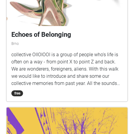
Echoes of Belonging
Brno
collective OIIOIOOI is a group of people who's life is
often on a way - from point X to point Z and back.
We are wonderers, foreigners, aliens. With this walk
we would like to introduce and share some our
collective memories from past year. All the sounds
contribuded by residency participants throughout
free
previous 5 years. Thank you so much Petr Laden,
Nicolas Prokop, Agata Dyczko, ANTEZ, Pak Yan Lau,
Dan Su, Bénédicte, Wei Kang Beh, Bea Xu, Leila
Simonian, Cecilia Xuetong Feng, Katarina Kadijevic,
Aliaksandra Yakubouskaya, Alois Yang Tick Tick
Each memory An echo Each echoes a fragment A