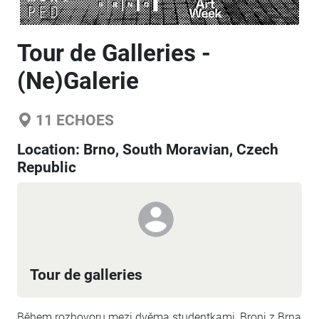
Tour de Galleries -
(Ne)Galerie
11
ECHOES
Location:
Brno, South Moravian, Czech
Republic
Tour de galleries
Během rozhovoru mezi dvěma studentkami, Broni z Brna