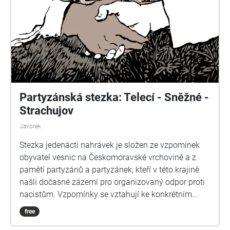
Partyzánská stezka: Telecí - Sněžné -
Strachujov
Javorek
Stezka jedenácti nahrávek je složen ze vzpomínek
obyvatel vesnic na Českomoravské vrchovině a z
pamětí partyzánů a partyzánek, kteří v této krajině
našli dočasné zázemí pro organizovaný odpor proti
nacistům. Vzpomínky se vztahují ke konkrétním
místům v krajině Vysočiny. Jednotlivé kapitoly
free
souboru nahrávek na sebe časově i situačně