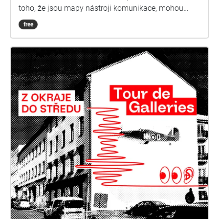
toho, že jsou mapy nástroji komunikace, mohou
sloužit také jako nástroje moci. Hodnoty a úsudky o
free
tom, jaký obsah nám pomáhají zprostředkovávat,
jsou totiž vždy podřízeny jednotlivcům, kteří je
vytváří. A současné mapy v digitálním prostředí se
řídí stejnými zákonitostmi, jež ovlivňují to, jakým
způsobem o mapách smýšlíme, jak je používáme,
jaká je jejich podstata, komu a jak mají a mohou
sloužit a jaký svět nám pomáhají reprezentovat, ale i
poznávat; co nám mohou rozličné kartografické
podklady říci o světě a schopnosti zapojení člověka
v procesu tvorby map.