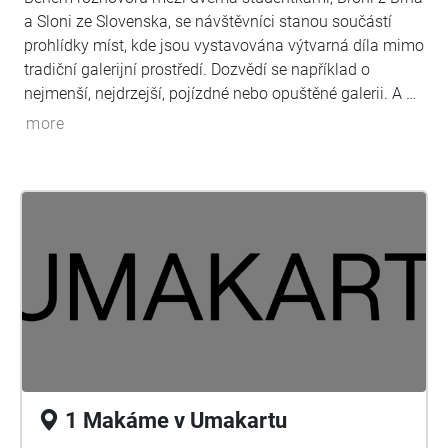
a Sloni ze Slovenska, se návštěvníci stanou součástí
prohlídky míst, kde jsou vystavována výtvarná díla mimo
tradiční galerijní prostředí. Dozvědí se například o
nejmenší, nejdrzejší, pojízdné nebo opuštěné galerii. A na
závěr prohlídky se sami mohou zapojit do provozu
more
Artotéky v Moravské galerii.
1 Makáme v Umakartu