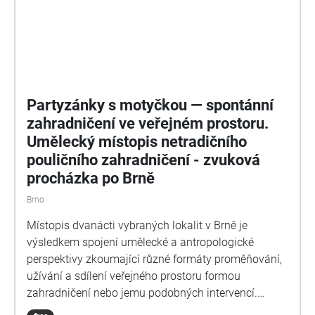
Partyzánky s motyčkou — spontánní
zahradničení ve veřejném prostoru.
Umělecký místopis netradičního
pouličního zahradničení - zvuková
procházka po Brně
Brno
Místopis dvanácti vybraných lokalit v Brně je
výsledkem spojení umělecké a antropologické
perspektivy zkoumající různé formáty proměňování,
užívání a sdílení veřejného prostoru formou
zahradničení nebo jemu podobných intervencí.
Autorky postihují různorodé motivace zahradnických